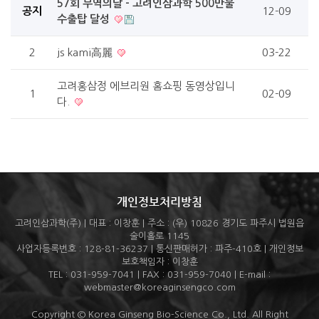
57회 무역의날 - 고려인삼과학 500만불
공지
12-09
수출탑 달성
2
js kami高麗
03-22
고려홍삼정 에브리원 홈쇼핑 동영상입니
1
02-09
다.
개인정보처리방침
고려인삼과학(주) | 대표 : 이창훈 | 주소 : (우) 10826 경기도 파주시 법원읍
술이홀로 1145
사업자등록번호 : 128-81-36237 | 통신판매허가 : 파주-410호 | 개인정보
보호책임자 : 이창훈
TEL : 031-959-7041 | FAX : 031-959-7040 | E-mail :
webmaster@koreaginsengco.com
Copyright © Korea Ginseng Bio-Science Co., Ltd. All Right