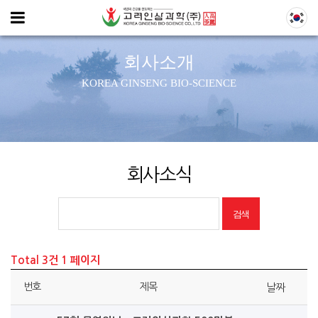
회사소개
회사소개
생산현황
KOREA GINSENG BIO-SCIENCE
제품소개
인삼이야기
회사소식
파트너사
고객센터
Total 3건
1 페이지
번호
제목
날짜